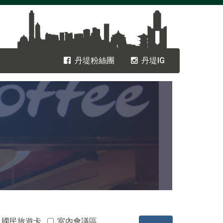
丹堤粉絲團
丹堤IG
國民旅遊卡
室內會議區