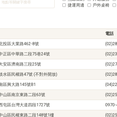
捷運周邊
戶外桌椅
電話
北投區大業路462-8號
(02)2
中正區中華路二段75巷24號
(02)2
大安區濟南路三段25號
(02)2
淡水區民權路47號 (不對外開放)
(02)2
南區興大路145號B1
(04)2
中山區南京東路二段63號
(02)2
西屯區台灣大道四段1727號
0970-
中山區民權東路二段148號1樓
(02)2