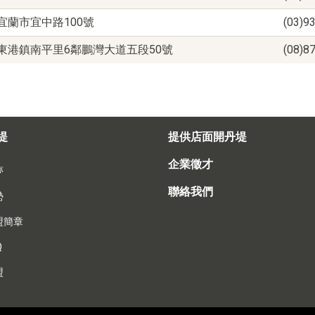
宜蘭市宜中路100號
(03)9
東港鎮南平里6鄰鵬灣大道五段50號
(08)8
堤
提供店面開丹堤
企業徵才
夢
聯絡我們
勢
盟簡章
Q
盟