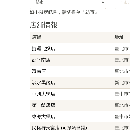
如不限定範圍，請切換至『縣市』
店舖情報
店鋪
地址
捷運北投店
臺北市
延平南店
臺北市
濟南店
臺北市
淡水馬偕店
新北市
中興大學店
臺中市
第一飯店店
臺北市
東海大學店
臺中市
民權行天宮店 (可預約會議)
臺北市